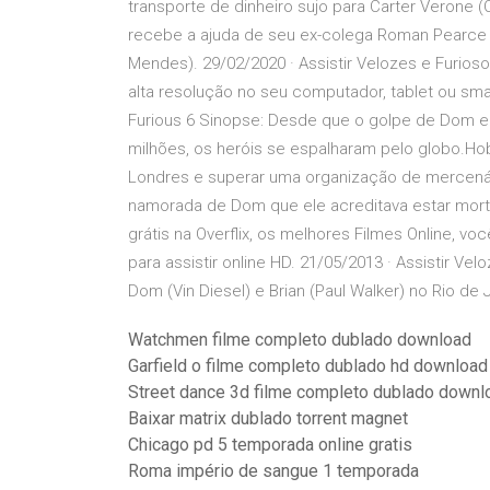
transporte de dinheiro sujo para Carter Verone (C
recebe a ajuda de seu ex-colega Roman Pearce 
Mendes). 29/02/2020 · Assistir Velozes e Furioso
alta resolução no seu computador, tablet ou sma
Furious 6 Sinopse: Desde que o golpe de Dom e
milhões, os heróis se espalharam pelo globo.Ho
Londres e superar uma organização de mercenári
namorada de Dom que ele acreditava estar morta.
grátis na Overflix, os melhores Filmes Online, 
para assistir online HD. 21/05/2013 · Assistir V
Dom (Vin Diesel) e Brian (Paul Walker) no Rio d
Watchmen filme completo dublado download
Garfield o filme completo dublado hd download
Street dance 3d filme completo dublado downl
Baixar matrix dublado torrent magnet
Chicago pd 5 temporada online gratis
Roma império de sangue 1 temporada