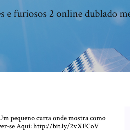
s e furiosos 2 online dublado 
o Um pequeno curta onde mostra como
ver-se Aqui: http://bit.ly/2vXFCoV