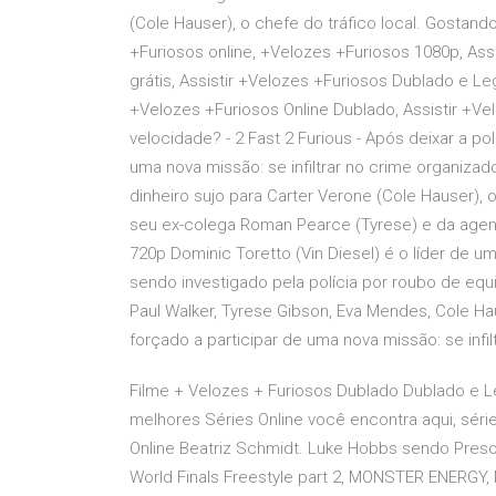
(Cole Hauser), o chefe do tráfico local. Gostand
+Furiosos online, +Velozes +Furiosos 1080p, Assi
grátis, Assistir +Velozes +Furiosos Dublado e Le
+Velozes +Furiosos Online Dublado, Assistir +V
velocidade? - 2 Fast 2 Furious - Após deixar a pol
uma nova missão: se infiltrar no crime organizad
dinheiro sujo para Carter Verone (Cole Hauser), o
seu ex-colega Roman Pearce (Tyrese) e da agent
720p Dominic Toretto (Vin Diesel) é o líder de 
sendo investigado pela polícia por roubo de eq
Paul Walker, Tyrese Gibson, Eva Mendes, Cole Haus
forçado a participar de uma nova missão: se infil
Filme + Velozes + Furiosos Dublado Dublado e Leg
melhores Séries Online você encontra aqui, série
Online Beatriz Schmidt. Luke Hobbs sendo Preso 
World Finals Freestyle part 2, MONSTER ENERGY, M