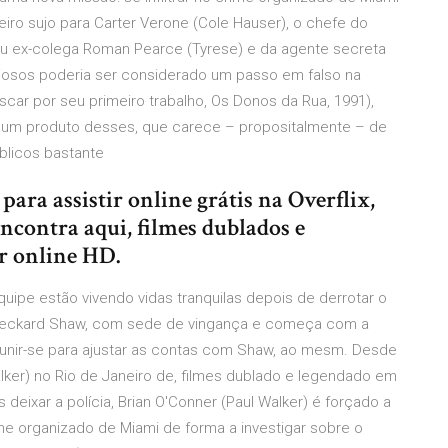
eiro sujo para Carter Verone (Cole Hauser), o chefe do
 seu ex-colega Roman Pearce (Tyrese) e da agente secreta
iosos poderia ser considerado um passo em falso na
Oscar por seu primeiro trabalho, Os Donos da Rua, 1991),
 um produto desses, que carece – propositalmente – de
blicos bastante
ara assistir online grátis na Overflix,
ncontra aqui, filmes dublados e
r online HD.
equipe estão vivendo vidas tranquilas depois de derrotar o
 Deckard Shaw, com sede de vingança e começa com a
unir-se para ajustar as contas com Shaw, ao mesm. Desde
alker) no Rio de Janeiro de, filmes dublado e legendado em
s deixar a polícia, Brian O'Conner (Paul Walker) é forçado a
rime organizado de Miami de forma a investigar sobre o