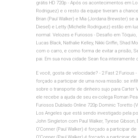
grátis HD 720p - Após os acontecimentos em Londr
Rodriguez) e o resto da equipe tiveram a chance 
Brian (Paul Walker) e Mia (Jordana Brewster) se
Diesel) e Letty (Michelle Rodriguez) estão em 
normal. Velozes e Furiosos - Desafio em Tóquio, D
Lucas Black, Nathalie Kelley, Nikki Griffin, Shad
com o carro, e como forma de evitar a prisão, 
pai. Em sua nova cidade Sean fica inteiramente
E você, gosta de velocidade? - 2 Fast 2 Furious - 
forçado a participar de uma nova missão: se infi
sobre o transporte de dinheiro sujo para Carter V
ele recebe a ajuda de seu ex-colega Roman Pear
Furiosos Dublado Online 720p Dominic Toretto (V
Los Angeles que está sendo investigado pela po
John Singleton com Paul Walker, Tyrese Gibson, E
O'Conner (Paul Walker) é forçado a participar de u
O'Conner (Paul Walker) é forçado a participar de