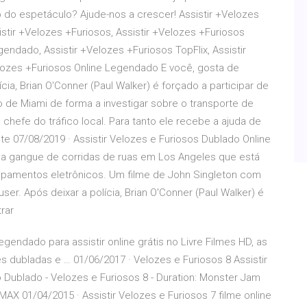
o do espetáculo? Ajude-nos a crescer! Assistir +Velozes
stir +Velozes +Furiosos, Assistir +Velozes +Furiosos
gendado, Assistir +Velozes +Furiosos TopFlix, Assistir
elozes +Furiosos Online Legendado E você, gosta de
ícia, Brian O'Conner (Paul Walker) é forçado a participar de
o de Miami de forma a investigar sobre o transporte de
 chefe do tráfico local. Para tanto ele recebe a ajuda de
e 07/08/2019 · Assistir Velozes e Furiosos Dublado Online
uma gangue de corridas de ruas em Los Angeles que está
uipamentos eletrônicos. Um filme de John Singleton com
er. Após deixar a polícia, Brian O'Conner (Paul Walker) é
trar
endado para assistir online grátis no Livre Filmes HD, as
s dubladas e … 01/06/2017 · Velozes e Furiosos 8 Assistir
Dublado - Velozes e Furiosos 8 - Duration: Monster Jam
AX 01/04/2015 · Assistir Velozes e Furiosos 7 filme online