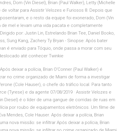
es, Dom (Vin Diesel), Brian (Paul Walker), Letty (Michelle
de voltar para Assistir Velozes e Furiosos 8. Depois que
 aposentaram, e o resto da equipe foi exonerado, Dom (Vin
lua de mel e levam uma vida pacata e completamente
irigido por: Justin Lin, Estrelando Brian Tee, Daniel Booko,
 Moss, Sung Kang, Zachery Ty Bryan - Sinopse: Após bater
Sean é enviado para Tóquio, onde passa a morar com seu
 deslocado até conhecer Twinkie
Após deixar a polícia, Brian O'Conner (Paul Walker) é
ltrar no crime organizado de Miami de forma a investigar
erone (Cole Hauser), o chefe do tráfico local. Para tanto
ce (Tyrese) e da agente 07/08/2019 · Assistir Velozes e
in Diesel) é o líder de uma gangue de corridas de ruas em
lícia por roubo de equipamentos eletrônicos. Um filme de
va Mendes, Cole Hauser. Após deixar a polícia, Brian
ma nova missão: se infiltrar Após deixar a polícia, Brian
 uma nova missão: se infiltrar no crime organizado de Miami