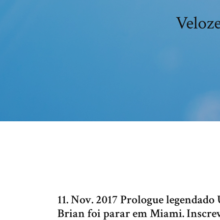
Veloze
11. Nov. 2017 Prologue legendad
Brian foi parar em Miami. Inscre